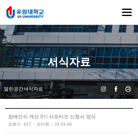
서식자료
열린공간
서식자료
장애인식 개선 3기 서포터즈 신청서 양식
조회수
617
조미희
24.03.04