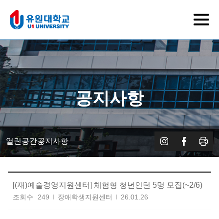
공지사항
열린공간
공지사항
[(재)예술경영지원센터] 체험형 청년인턴 5명 모집(~2/6)
조회수
249
장애학생지원센터
26.01.26