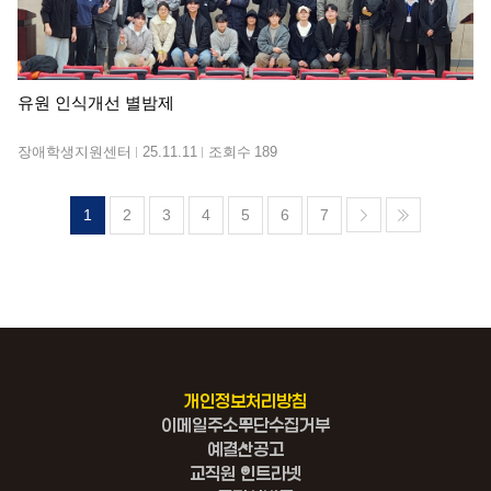
유원 인식개선 별밤제
장애학생지원센터
25.11.11
조회수
189
1
2
3
4
5
6
7
개인정보처리방침
이메일주소무단수집거부
예결산공고
교직원 인트라넷